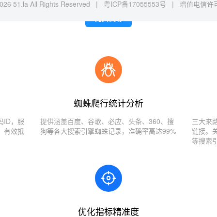
026 51.la All Rights Reserved |
粤ICP备17055553号
|
增值电信许可证
免费使用
蜘蛛爬行统计分析
ID，服
提供涵盖百度、谷歌、必应、头条、360、搜
三大来
，有效抵
狗等各大搜索引擎蜘蛛记录，准确率高达99%
链接。
等搜索
优化指标精准度