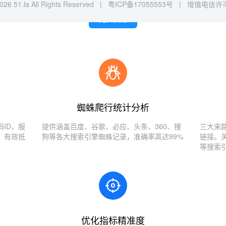
026 51.la All Rights Reserved |
粤ICP备17055553号
|
增值电信许可证
免费使用
蜘蛛爬行统计分析
ID，服
提供涵盖百度、谷歌、必应、头条、360、搜
三大来
，有效抵
狗等各大搜索引擎蜘蛛记录，准确率高达99%
链接。
等搜索
优化指标精准度