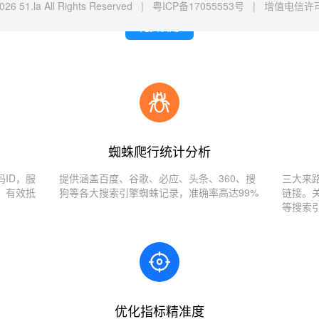
026 51.la All Rights Reserved |
粤ICP备17055553号
|
增值电信许可证
免费使用
蜘蛛爬行统计分析
ID，服
提供涵盖百度、谷歌、必应、头条、360、搜
三大来
，有效抵
狗等各大搜索引擎蜘蛛记录，准确率高达99%
链接。
等搜索
优化指标精准度