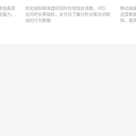
更加直观
优化指标精准度的同时也增加会话数，UID，
移动端
说服力，
访问时长等指标，全方位了解分析访客访问网
运营数
站的行为数据
知，提