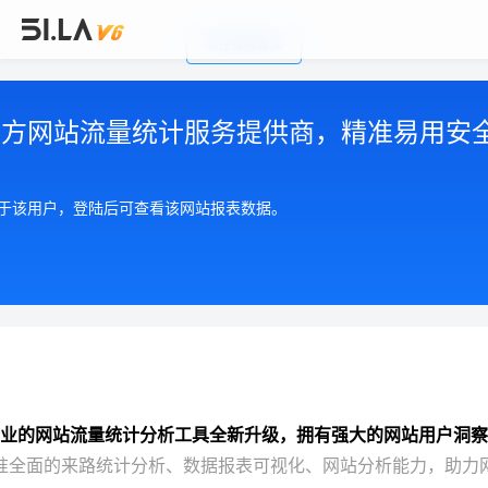
前往官网首页
公司简介
|
注册用户协议
|
隐私政策
|
联系我们
Copyright © 2002-2026 广州有啦网络科技有限公司
第三方网站流量统计服务提供商，精准易用安
粤ICP备17055553号
粤公网安备 44010602004893号
增值电信许可证 粤B2-20210550
属于该用户，登陆后可查看该网站报表数据。
业的网站流量统计分析工具全新升级，拥有强大的网站用户洞察
准全面的来路统计分析、数据报表可视化、网站分析能力，助力