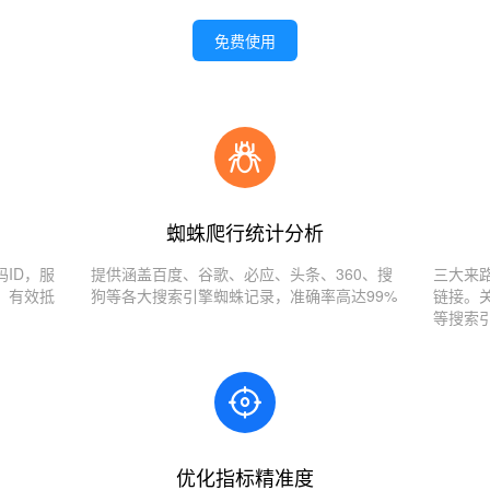
免费使用
蜘蛛爬行统计分析
ID，服
提供涵盖百度、谷歌、必应、头条、360、搜
三大来
，有效抵
狗等各大搜索引擎蜘蛛记录，准确率高达99%
链接。
等搜索
优化指标精准度