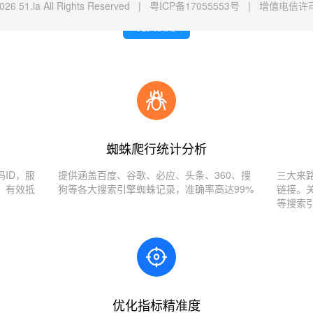
026 51.la All Rights Reserved |
粤ICP备17055553号
|
增值电信许可证
免费使用
蜘蛛爬行统计分析
ID，服
提供涵盖百度、谷歌、必应、头条、360、搜
三大来
，有效抵
狗等各大搜索引擎蜘蛛记录，准确率高达99%
链接。
等搜索
优化指标精准度