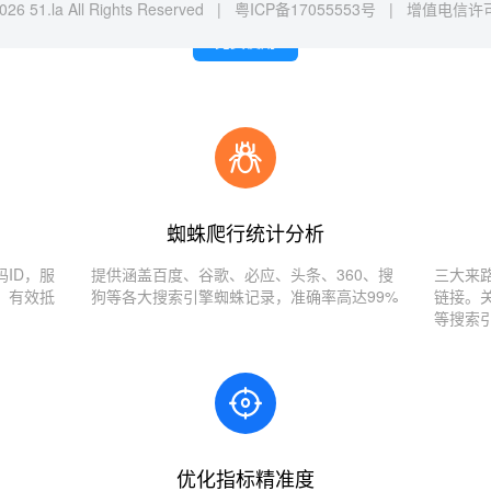
026 51.la All Rights Reserved |
粤ICP备17055553号
|
增值电信许可证
免费使用
蜘蛛爬行统计分析
ID，服
提供涵盖百度、谷歌、必应、头条、360、搜
三大来
，有效抵
狗等各大搜索引擎蜘蛛记录，准确率高达99%
链接。
等搜索
优化指标精准度