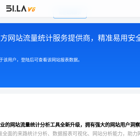
前往官网首页
公司简介
|
注册用户协议
|
隐私政策
|
联系我们
Copyright © 2002-2026 广州有啦网络科技有限公司
第三方网站流量统计服务提供商，精准易用安
粤ICP备17055553号
粤公网安备 44010602004893号
增值电信许可证 粤B2-20210550
属于该用户，登陆后可查看该网站报表数据。
业的网站流量统计分析工具全新升级，拥有强大的网站用户洞察
准全面的来路统计分析、数据报表可视化、网站分析能力，助力