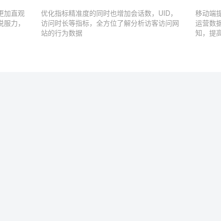
更加直观
优化指标精准度的同时也增加会话数，UID，
移动端
说服力，
访问时长等指标，全方位了解分析访客访问网
运营数
站的行为数据
知，提