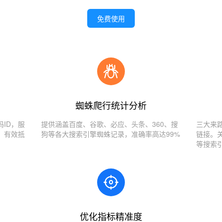
免费使用
蜘蛛爬行统计分析
ID，服
提供涵盖百度、谷歌、必应、头条、360、搜
三大来
，有效抵
狗等各大搜索引擎蜘蛛记录，准确率高达99%
链接。
等搜索
优化指标精准度