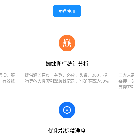
免费使用
蜘蛛爬行统计分析
ID，服
提供涵盖百度、谷歌、必应、头条、360、搜
三大来
，有效抵
狗等各大搜索引擎蜘蛛记录，准确率高达99%
链接。
等搜索
优化指标精准度