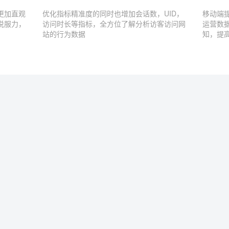
更加直观
优化指标精准度的同时也增加会话数，UID，
移动端
说服力，
访问时长等指标，全方位了解分析访客访问网
运营数
站的行为数据
知，提