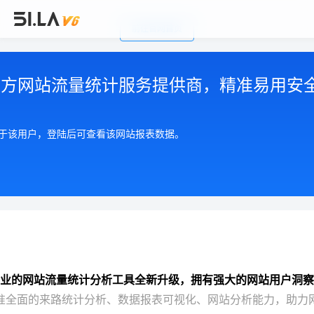
前往官网首页
公司简介
|
注册用户协议
|
隐私政策
|
联系我们
Copyright © 2002-2026 广州有啦网络科技有限公司
第三方网站流量统计服务提供商，精准易用安
粤ICP备17055553号
粤公网安备 44010602004893号
增值电信许可证 粤B2-20210550
属于该用户，登陆后可查看该网站报表数据。
业的网站流量统计分析工具全新升级，拥有强大的网站用户洞察
准全面的来路统计分析、数据报表可视化、网站分析能力，助力