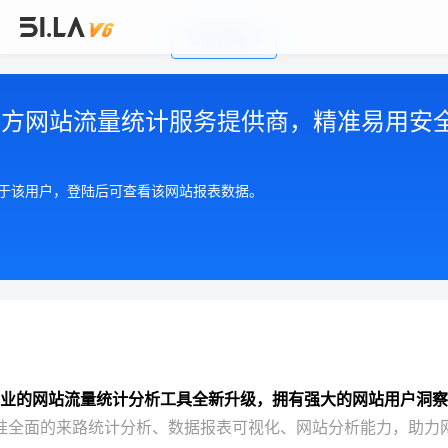
前往官网首页
公司简介
|
注册用户协议
|
隐私政策
|
联系我们
Copyright © 2002-2026 广州有啦网络科技有限公司
第三方网站流量统计服务提供商，精准易用安
粤ICP备17055553号
粤公网安备 44010602004893号
增值电信许可证 粤B2-20210550
属于该用户，登陆后可查看该网站报表数据。
业的网站流量统计分析工具全新升级，拥有强大的网站用户洞察
准全面的来路统计分析、数据报表可视化、网站分析能力，助力