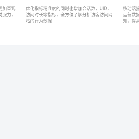
更加直观
优化指标精准度的同时也增加会话数，UID，
移动端
说服力，
访问时长等指标，全方位了解分析访客访问网
运营数
站的行为数据
知，提