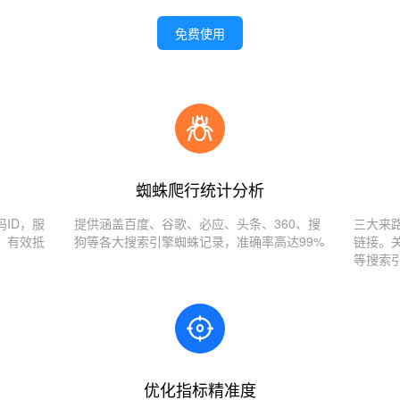
免费使用
蜘蛛爬行统计分析
ID，服
提供涵盖百度、谷歌、必应、头条、360、搜
三大来
，有效抵
狗等各大搜索引擎蜘蛛记录，准确率高达99%
链接。
等搜索
优化指标精准度