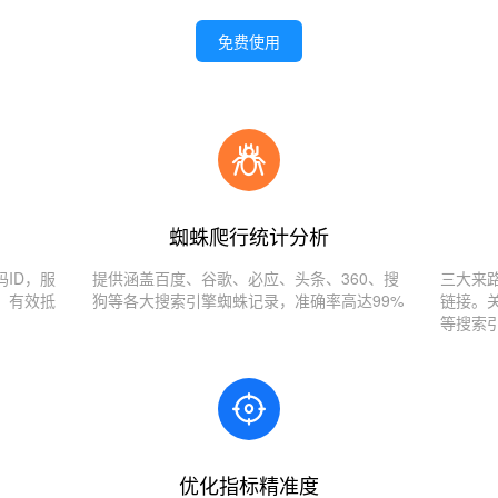
免费使用
蜘蛛爬行统计分析
ID，服
提供涵盖百度、谷歌、必应、头条、360、搜
三大来
，有效抵
狗等各大搜索引擎蜘蛛记录，准确率高达99%
链接。
等搜索
优化指标精准度