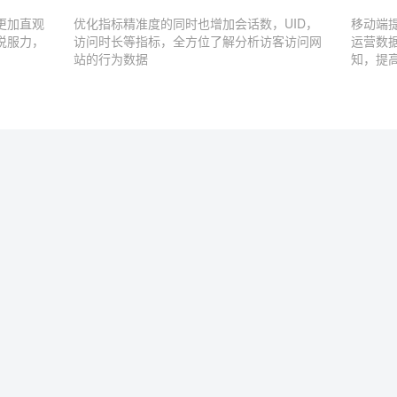
更加直观
优化指标精准度的同时也增加会话数，UID，
移动端
说服力，
访问时长等指标，全方位了解分析访客访问网
运营数
站的行为数据
知，提