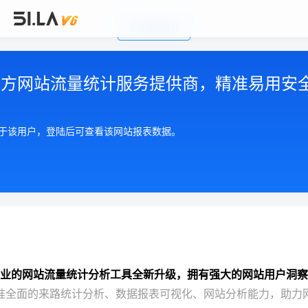
前往官网首页
公司简介
|
注册用户协议
|
隐私政策
|
联系我们
Copyright © 2002-2026 广州有啦网络科技有限公司
第三方网站流量统计服务提供商，精准易用安
粤ICP备17055553号
粤公网安备 44010602004893号
增值电信许可证 粤B2-20210550
属于该用户，登陆后可查看该网站报表数据。
业的网站流量统计分析工具全新升级，拥有强大的网站用户洞察
准全面的来路统计分析、数据报表可视化、网站分析能力，助力