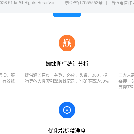
026 51.la All Rights Reserved |
粤ICP备17055553号
|
增值电信许可证
免费使用
蜘蛛爬行统计分析
ID，服
提供涵盖百度、谷歌、必应、头条、360、搜
三大来
，有效抵
狗等各大搜索引擎蜘蛛记录，准确率高达99%
链接。
等搜索
优化指标精准度