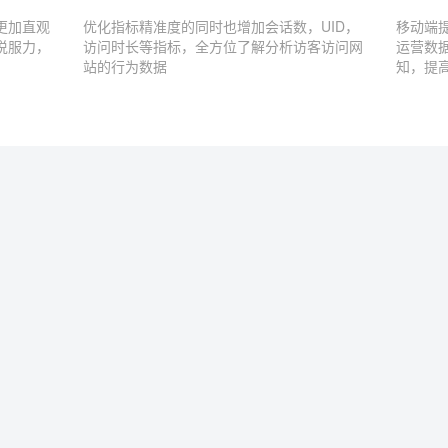
更加直观
优化指标精准度的同时也增加会话数，UID，
移动端
说服力，
访问时长等指标，全方位了解分析访客访问网
运营数
站的行为数据
知，提