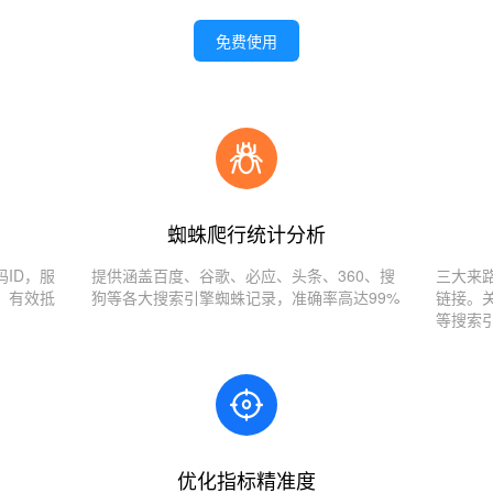
免费使用
蜘蛛爬行统计分析
ID，服
提供涵盖百度、谷歌、必应、头条、360、搜
三大来
，有效抵
狗等各大搜索引擎蜘蛛记录，准确率高达99%
链接。
等搜索
优化指标精准度