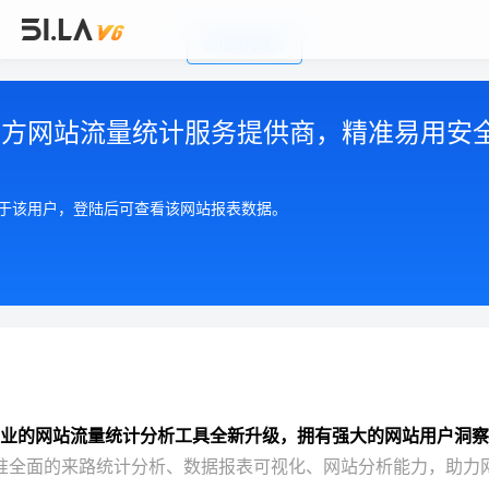
前往官网首页
公司简介
|
注册用户协议
|
隐私政策
|
联系我们
Copyright © 2002-2026 广州有啦网络科技有限公司
第三方网站流量统计服务提供商，精准易用安
粤ICP备17055553号
粤公网安备 44010602004893号
增值电信许可证 粤B2-20210550
属于该用户，登陆后可查看该网站报表数据。
业的网站流量统计分析工具全新升级，拥有强大的网站用户洞察
准全面的来路统计分析、数据报表可视化、网站分析能力，助力