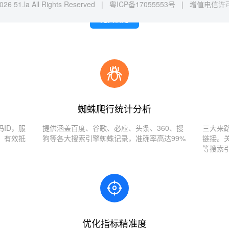
026 51.la All Rights Reserved |
粤ICP备17055553号
|
增值电信许可证
免费使用
蜘蛛爬行统计分析
ID，服
提供涵盖百度、谷歌、必应、头条、360、搜
三大来
，有效抵
狗等各大搜索引擎蜘蛛记录，准确率高达99%
链接。
等搜索
优化指标精准度