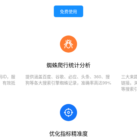
免费使用
蜘蛛爬行统计分析
ID，服
提供涵盖百度、谷歌、必应、头条、360、搜
三大来
，有效抵
狗等各大搜索引擎蜘蛛记录，准确率高达99%
链接。
等搜索
优化指标精准度