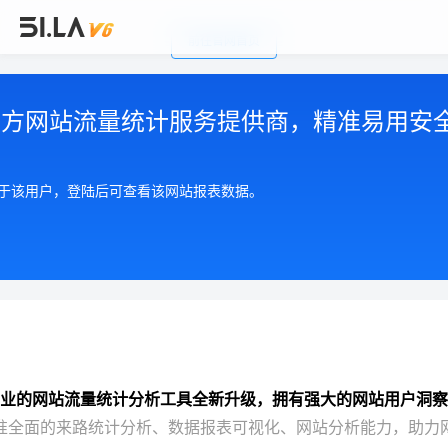
前往官网首页
公司简介
|
注册用户协议
|
隐私政策
|
联系我们
Copyright © 2002-2026 广州有啦网络科技有限公司
第三方网站流量统计服务提供商，精准易用安
粤ICP备17055553号
粤公网安备 44010602004893号
增值电信许可证 粤B2-20210550
属于该用户，登陆后可查看该网站报表数据。
业的网站流量统计分析工具全新升级，拥有强大的网站用户洞察
准全面的来路统计分析、数据报表可视化、网站分析能力，助力