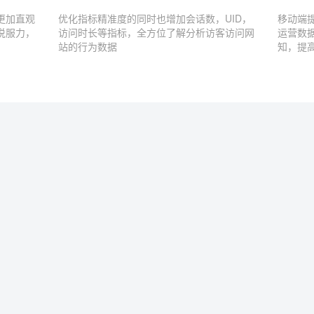
更加直观
优化指标精准度的同时也增加会话数，UID，
移动端
说服力，
访问时长等指标，全方位了解分析访客访问网
运营数
站的行为数据
知，提