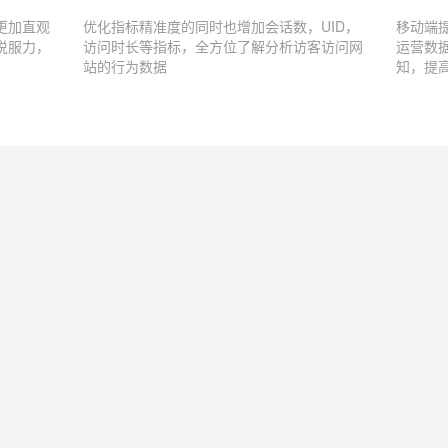
更加直观
优化指标精准度的同时也增加会话数，UID，
移动端
说服力，
访问时长等指标，全方位了解分析访客访问网
运营数
站的行为数据
知，提