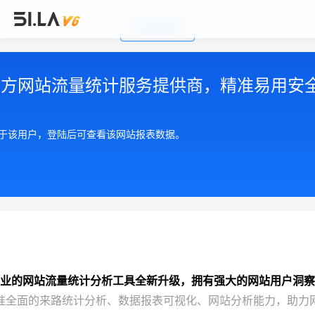
前往官网首页
公司简介
|
注册用户协议
|
隐私政策
|
联系我们
Copyright © 2002-2026 广州有啦网络科技有限公司
第三方网站流量统计服务提供商，精准易用安
粤ICP备17055553号
粤公网安备 44010602004893号
增值电信许可证 粤B2-20210550
属于该用户，登陆后可查看该网站报表数据。
业的网站流量统计分析工具全新升级，拥有强大的网站用户洞察
准全面的来路统计分析、数据报表可视化、网站分析能力，助力