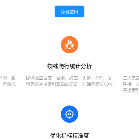
免费使用
蜘蛛爬行统计分析
ID，服
提供涵盖百度、谷歌、必应、头条、360、搜
三大来
，有效抵
狗等各大搜索引擎蜘蛛记录，准确率高达99%
链接。
等搜索
优化指标精准度