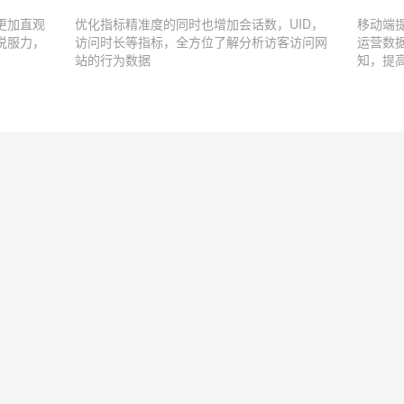
更加直观
优化指标精准度的同时也增加会话数，UID，
移动端
说服力，
访问时长等指标，全方位了解分析访客访问网
运营数
站的行为数据
知，提