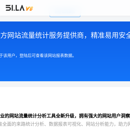
前往官网首页
公司简介
|
注册用户协议
|
隐私政策
|
联系我们
Copyright © 2002-2026 广州有啦网络科技有限公司
第三方网站流量统计服务提供商，精准易用安
粤ICP备17055553号
粤公网安备 44010602004893号
增值电信许可证 粤B2-20210550
属于该用户，登陆后可查看该网站报表数据。
业的网站流量统计分析工具全新升级，拥有强大的网站用户洞察
准全面的来路统计分析、数据报表可视化、网站分析能力，助力