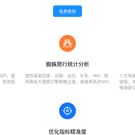
免费使用
蜘蛛爬行统计分析
ID，服
提供涵盖百度、谷歌、必应、头条、360、搜
三大来
，有效抵
狗等各大搜索引擎蜘蛛记录，准确率高达99%
链接。
等搜索
优化指标精准度