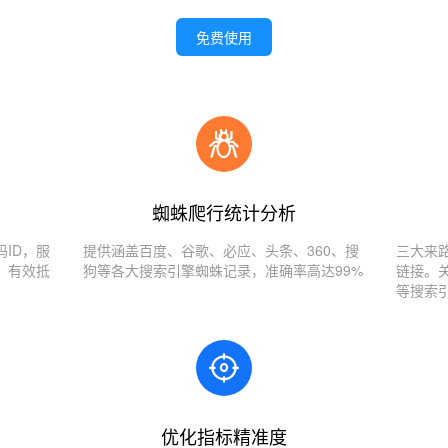
免费使用
蜘蛛爬行统计分析
ID，服
提供涵盖百度、谷歌、必应、头条、360、搜
三大来
，有效抵
狗等各大搜索引擎蜘蛛记录，准确率高达99%
链接。
等搜索
优化指标精准度