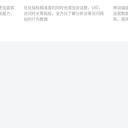
更加直观
优化指标精准度的同时也增加会话数，UID，
移动端
说服力，
访问时长等指标，全方位了解分析访客访问网
运营数
站的行为数据
知，提