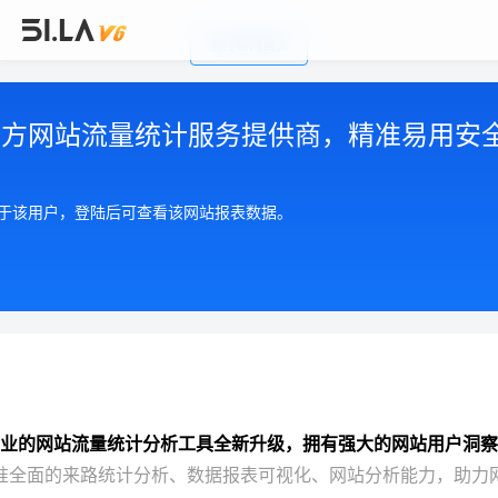
前往官网首页
公司简介
|
注册用户协议
|
隐私政策
|
联系我们
Copyright © 2002-2026 广州有啦网络科技有限公司
第三方网站流量统计服务提供商，精准易用安
粤ICP备17055553号
粤公网安备 44010602004893号
增值电信许可证 粤B2-20210550
属于该用户，登陆后可查看该网站报表数据。
业的网站流量统计分析工具全新升级，拥有强大的网站用户洞察
准全面的来路统计分析、数据报表可视化、网站分析能力，助力