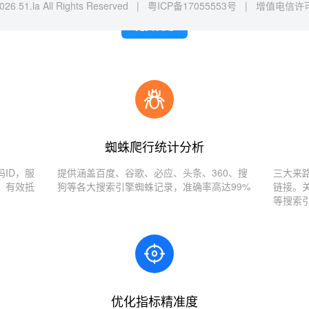
026 51.la All Rights Reserved |
粤ICP备17055553号
|
增值电信许可证
免费使用
蜘蛛爬行统计分析
ID，服
提供涵盖百度、谷歌、必应、头条、360、搜
三大来
，有效抵
狗等各大搜索引擎蜘蛛记录，准确率高达99%
链接。
等搜索
优化指标精准度