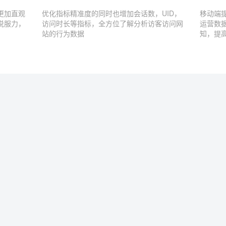
更加直观
优化指标精准度的同时也增加会话数，UID，
移动端
说服力，
访问时长等指标，全方位了解分析访客访问网
运营数
站的行为数据
知，提