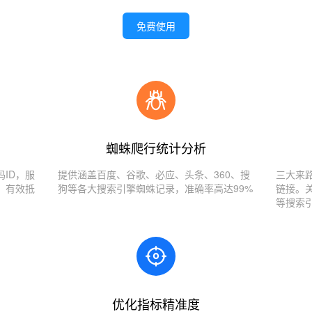
免费使用
蜘蛛爬行统计分析
ID，服
提供涵盖百度、谷歌、必应、头条、360、搜
三大来
，有效抵
狗等各大搜索引擎蜘蛛记录，准确率高达99%
链接。
等搜索
优化指标精准度