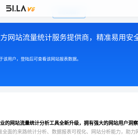
前往官网首页
公司简介
|
注册用户协议
|
隐私政策
|
联系我们
Copyright © 2002-2026 广州有啦网络科技有限公司
第三方网站流量统计服务提供商，精准易用安
粤ICP备17055553号
粤公网安备 44010602004893号
增值电信许可证 粤B2-20210550
属于该用户，登陆后可查看该网站报表数据。
业的网站流量统计分析工具全新升级，拥有强大的网站用户洞察
准全面的来路统计分析、数据报表可视化、网站分析能力，助力