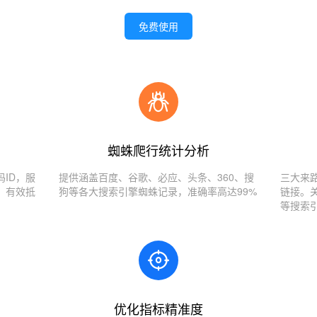
免费使用
蜘蛛爬行统计分析
ID，服
提供涵盖百度、谷歌、必应、头条、360、搜
三大来
，有效抵
狗等各大搜索引擎蜘蛛记录，准确率高达99%
链接。
等搜索
优化指标精准度