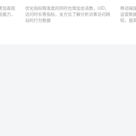
更加直观
优化指标精准度的同时也增加会话数，UID，
移动端
说服力，
访问时长等指标，全方位了解分析访客访问网
运营数
站的行为数据
知，提