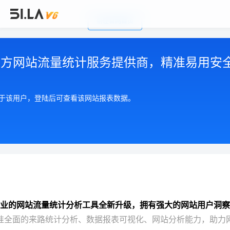
前往官网首页
公司简介
|
注册用户协议
|
隐私政策
|
联系我们
Copyright © 2002-2026 广州有啦网络科技有限公司
第三方网站流量统计服务提供商，精准易用安
粤ICP备17055553号
粤公网安备 44010602004893号
增值电信许可证 粤B2-20210550
属于该用户，登陆后可查看该网站报表数据。
业的网站流量统计分析工具全新升级，拥有强大的网站用户洞察
准全面的来路统计分析、数据报表可视化、网站分析能力，助力