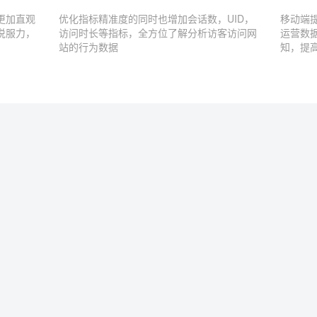
更加直观
优化指标精准度的同时也增加会话数，UID，
移动端
说服力，
访问时长等指标，全方位了解分析访客访问网
运营数
站的行为数据
知，提