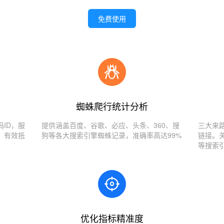
免费使用
蜘蛛爬行统计分析
ID，服
提供涵盖百度、谷歌、必应、头条、360、搜
三大来
，有效抵
狗等各大搜索引擎蜘蛛记录，准确率高达99%
链接。
等搜索
优化指标精准度