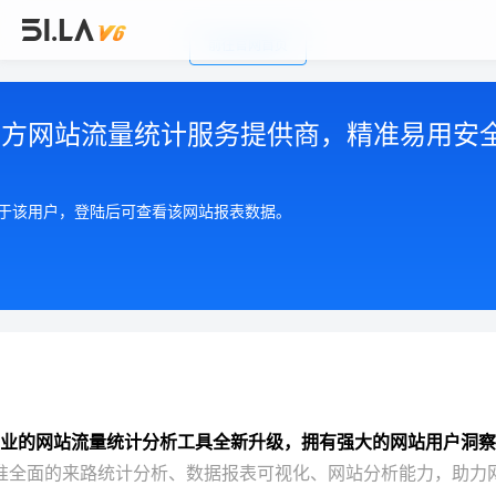
前往官网首页
公司简介
|
注册用户协议
|
隐私政策
|
联系我们
Copyright © 2002-2026 广州有啦网络科技有限公司
第三方网站流量统计服务提供商，精准易用安
粤ICP备17055553号
粤公网安备 44010602004893号
增值电信许可证 粤B2-20210550
属于该用户，登陆后可查看该网站报表数据。
业的网站流量统计分析工具全新升级，拥有强大的网站用户洞察
准全面的来路统计分析、数据报表可视化、网站分析能力，助力