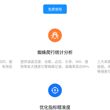
免费使用
蜘蛛爬行统计分析
ID，服
提供涵盖百度、谷歌、必应、头条、360、搜
三大来
，有效抵
狗等各大搜索引擎蜘蛛记录，准确率高达99%
链接。
等搜索
优化指标精准度