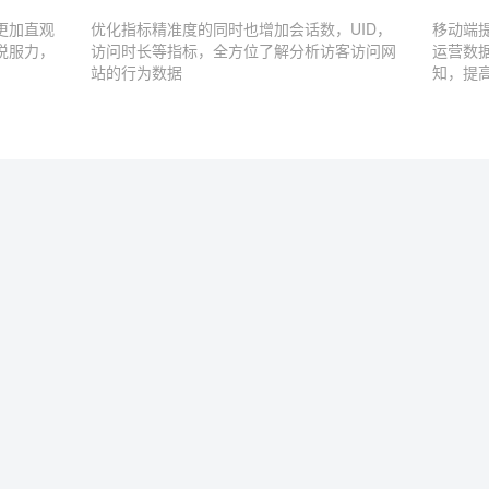
更加直观
优化指标精准度的同时也增加会话数，UID，
移动端
说服力，
访问时长等指标，全方位了解分析访客访问网
运营数
站的行为数据
知，提