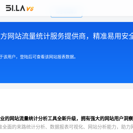
前往官网首页
公司简介
|
注册用户协议
|
隐私政策
|
联系我们
Copyright © 2002-2026 广州有啦网络科技有限公司
第三方网站流量统计服务提供商，精准易用安
粤ICP备17055553号
粤公网安备 44010602004893号
增值电信许可证 粤B2-20210550
属于该用户，登陆后可查看该网站报表数据。
业的网站流量统计分析工具全新升级，拥有强大的网站用户洞察
准全面的来路统计分析、数据报表可视化、网站分析能力，助力