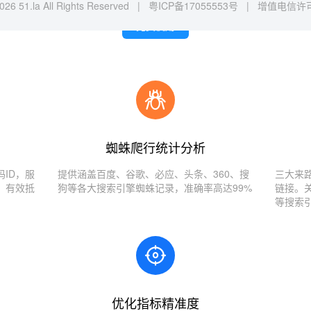
026 51.la All Rights Reserved |
粤ICP备17055553号
|
增值电信许可证
免费使用
蜘蛛爬行统计分析
ID，服
提供涵盖百度、谷歌、必应、头条、360、搜
三大来
，有效抵
狗等各大搜索引擎蜘蛛记录，准确率高达99%
链接。
等搜索
优化指标精准度