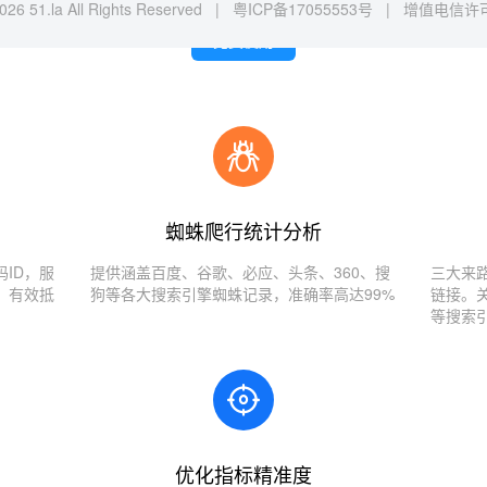
026 51.la All Rights Reserved |
粤ICP备17055553号
|
增值电信许可证
免费使用
蜘蛛爬行统计分析
ID，服
提供涵盖百度、谷歌、必应、头条、360、搜
三大来
，有效抵
狗等各大搜索引擎蜘蛛记录，准确率高达99%
链接。
等搜索
优化指标精准度