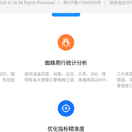
026 51.la All Rights Reserved |
粤ICP备17055553号
|
增值电信许可证
免费使用
蜘蛛爬行统计分析
ID，服
提供涵盖百度、谷歌、必应、头条、360、搜
三大来
，有效抵
狗等各大搜索引擎蜘蛛记录，准确率高达99%
链接。
等搜索
优化指标精准度