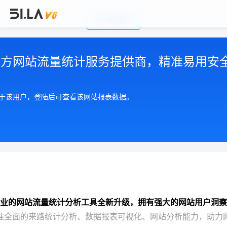
前往官网首页
公司简介
|
注册用户协议
|
隐私政策
|
联系我们
Copyright © 2002-2026 广州有啦网络科技有限公司
第三方网站流量统计服务提供商，精准易用安
粤ICP备17055553号
粤公网安备 44010602004893号
增值电信许可证 粤B2-20210550
属于该用户，登陆后可查看该网站报表数据。
业的网站流量统计分析工具全新升级，拥有强大的网站用户洞察
准全面的来路统计分析、数据报表可视化、网站分析能力，助力