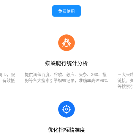
免费使用
蜘蛛爬行统计分析
ID，服
提供涵盖百度、谷歌、必应、头条、360、搜
三大来
，有效抵
狗等各大搜索引擎蜘蛛记录，准确率高达99%
链接。
等搜索
优化指标精准度