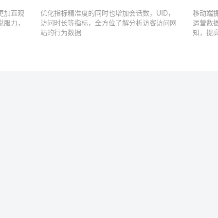
更加直观
优化指标精准度的同时也增加会话数，UID，
移动端
说服力，
访问时长等指标，全方位了解分析访客访问网
运营数
站的行为数据
知，提