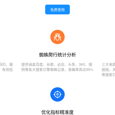
免费使用
蜘蛛爬行统计分析
ID，服
提供涵盖百度、谷歌、必应、头条、360、搜
三大来
，有效抵
狗等各大搜索引擎蜘蛛记录，准确率高达99%
链接。
等搜索
优化指标精准度