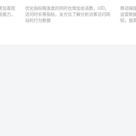
更加直观
优化指标精准度的同时也增加会话数，UID，
移动端
说服力，
访问时长等指标，全方位了解分析访客访问网
运营数
站的行为数据
知，提