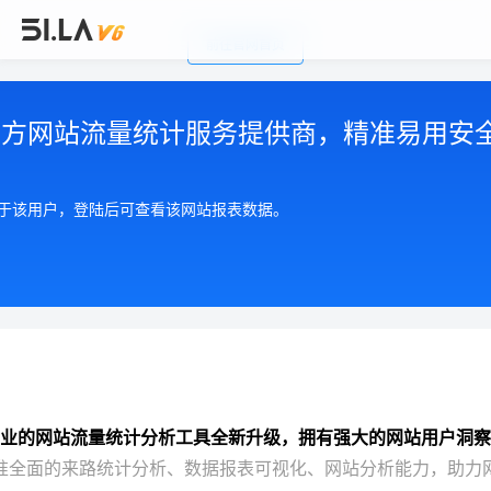
前往官网首页
公司简介
|
注册用户协议
|
隐私政策
|
联系我们
Copyright © 2002-2026 广州有啦网络科技有限公司
第三方网站流量统计服务提供商，精准易用安
粤ICP备17055553号
粤公网安备 44010602004893号
增值电信许可证 粤B2-20210550
属于该用户，登陆后可查看该网站报表数据。
业的网站流量统计分析工具全新升级，拥有强大的网站用户洞察
准全面的来路统计分析、数据报表可视化、网站分析能力，助力