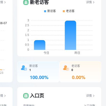
新老访客
详情
详情
新访客
老访客
1
0
100.00%
0.00%
入口页
详情
详情
看次数
页面地址
入口次数