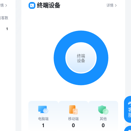
终端设备
详情
详情
访客数
1
终端
设备
电脑端
移动端
其他
1
0
0