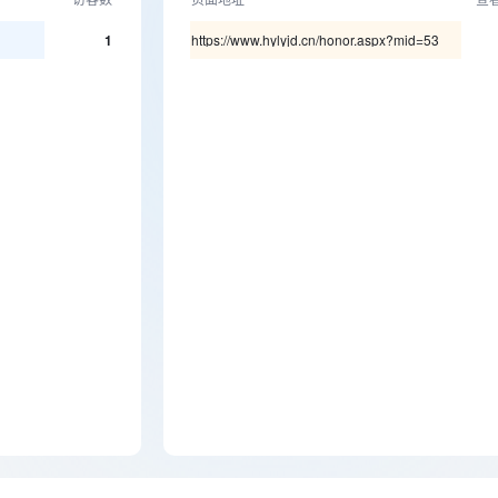
1
https://www.hylyjd.cn/honor.aspx?mid=53