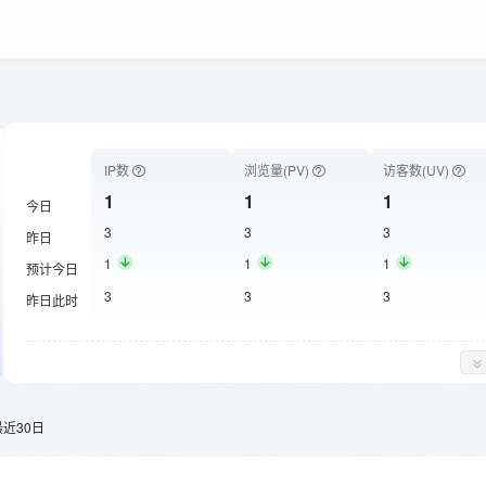
IP数
浏览量(PV)
访客数(UV)
1
1
1
今日
3
3
3
昨日
1
1
1
预计今日
3
3
3
昨日此时
最近30日