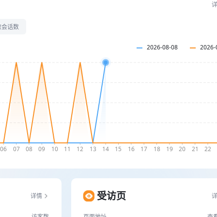
数
会话数
受访页
详情
访客数
页面地址
查