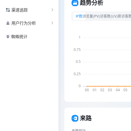
趋势分析
渠道追踪
IP数
浏览量(PV)
访客数(UV)
新访客
用户行为分析
蜘蛛统计
来路
来路网站