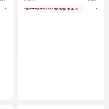
1
https://www.hylyjd.cn/honor.aspx?mid=53
1