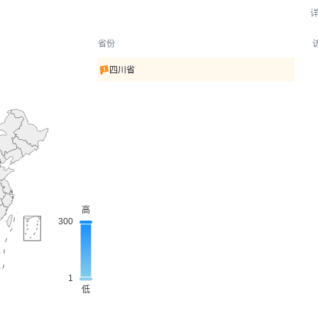
省份
四川省