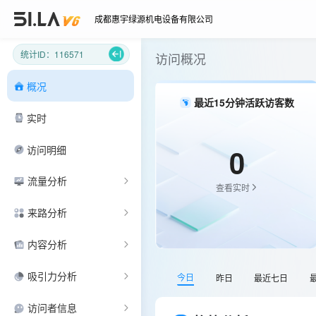
成都惠宇绿源机电设备有限公司
统计ID：116571
访问概况
概况
最近15分钟活跃访客数
实时
0
访问明细
流量分析
查看实时
来路分析
内容分析
吸引力分析
今日
昨日
最近七日
访问者信息