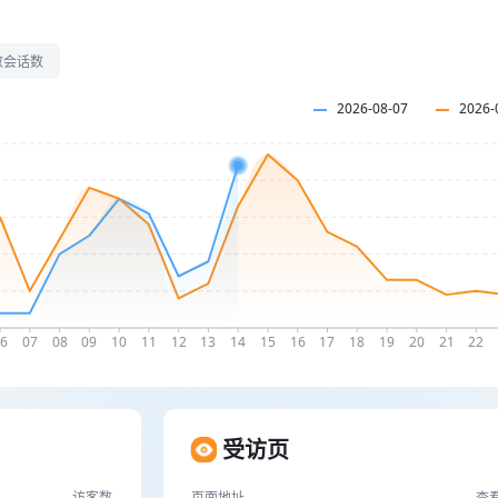
数
会话数
受访页
访客数
页面地址
查