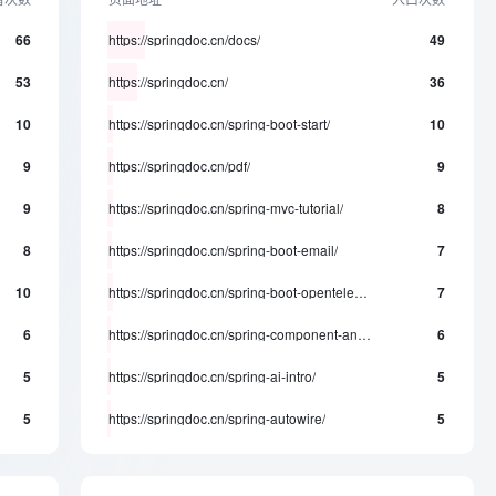
66
https://springdoc.cn/docs/
49
53
https://springdoc.cn/
36
10
https://springdoc.cn/spring-boot-start/
10
9
https://springdoc.cn/pdf/
9
9
https://springdoc.cn/spring-mvc-tutorial/
8
8
https://springdoc.cn/spring-boot-email/
7
10
https://springdoc.cn/spring-boot-opentelemetry-setup/
7
6
https://springdoc.cn/spring-component-annotation/
6
5
https://springdoc.cn/spring-ai-intro/
5
5
https://springdoc.cn/spring-autowire/
5