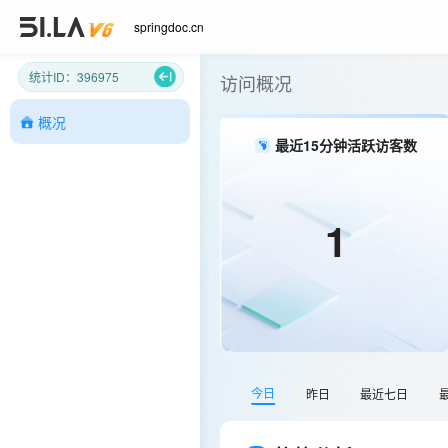
springdoc.cn
统计ID：396975
访问概况
概况
最近15分钟活跃访客数
1
今日
昨日
最近七日