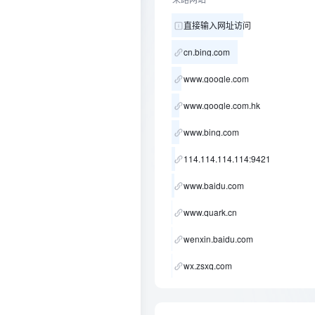
直接输入网址访问
cn.bing.com
www.google.com
www.google.com.hk
www.bing.com
114.114.114.114:9421
www.baidu.com
www.quark.cn
wenxin.baidu.com
wx.zsxq.com