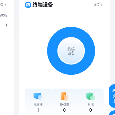
终端设备
详情
详情
访客数
1
终端
设备
电脑端
移动端
其他
1
0
0