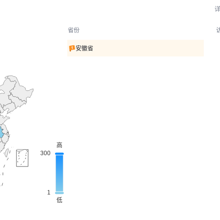
省份
安徽省