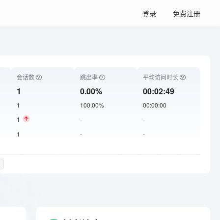
登录
免费注册
会话数
跳出率
平均访问时长
1
0.00%
00:02:49
1
100.00%
00:00:00
1
-
-
1
-
-