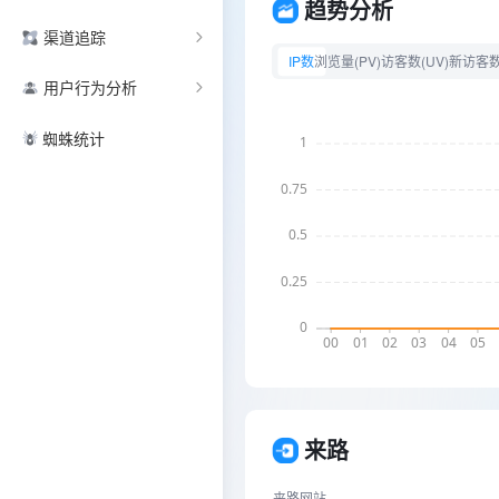
趋势分析
渠道追踪
IP数
浏览量(PV)
访客数(UV)
新访客
用户行为分析
蜘蛛统计
来路
来路网站