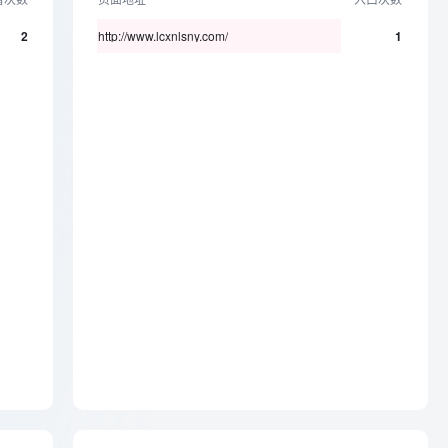
2
http://www.lcxnlsny.com/
1