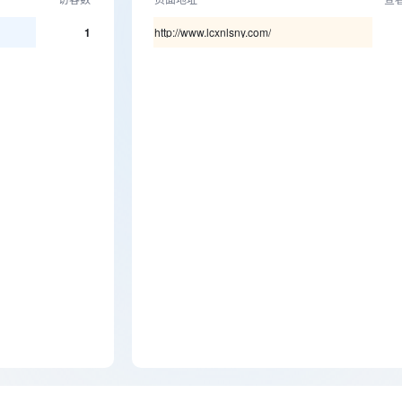
1
http://www.lcxnlsny.com/